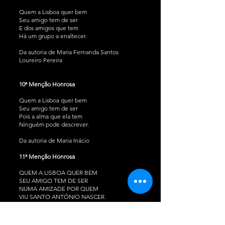
Quem a Lisboa quer bem
Seu amigo tem de ser
E dos amigos que tem
Há um grupo a enaltecer.
Da autoria de Maria Fernanda Santos
Loureiro Pereira
10ª Menção Honrosa
Quem a Lisboa quer bem
Seu amigo tem de ser
Pois a alma que ela tem
Ninguém pode descrever.
Da autoria de Maria Inácio
11ª Menção Honrosa
QUEM A LISBOA QUER BEM
SEU AMIGO TEM DE SER
NUMA AMIZADE POR QUEM
VIU SANTO ANTÓNIO NASCER.
Da autoria de Mário José Sarmento Carvalho