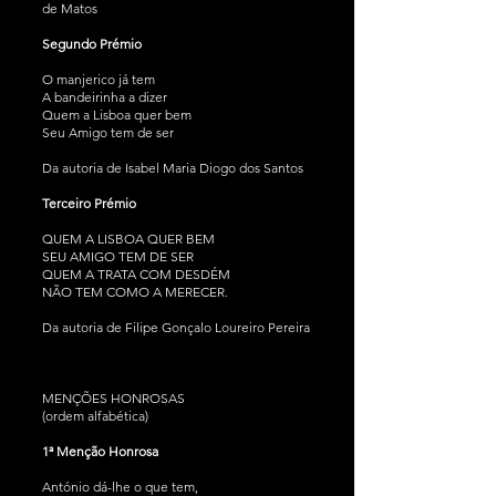
de Matos
Segundo Prémio
O manjerico já tem
A bandeirinha a dizer
Quem a Lisboa quer bem
Seu Amigo tem de ser
Da autoria de Isabel Maria Diogo dos Santos
Terceiro Prémio
QUEM A LISBOA QUER BEM
SEU AMIGO TEM DE SER
QUEM A TRATA COM DESDÉM
NÃO TEM COMO A MERECER.
Da autoria de Filipe Gonçalo Loureiro Pereira
MENÇÕES HONROSAS
(ordem alfabética)
1ª Menção Honrosa
António dá-lhe o que tem,