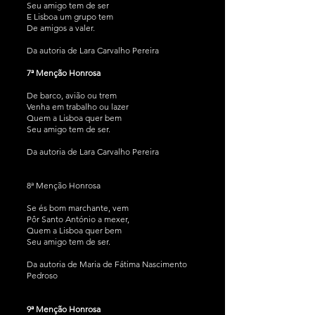
Seu amigo tem de ser
E Lisboa um grupo tem
De amigos a valer.
Da autoria de Lara Carvalho Pereira
7ª Menção Honrosa
De barco, avião ou trem
Venha em trabalho ou lazer
Quem a Lisboa quer bem
Seu amigo tem de ser.
Da autoria de Lara Carvalho Pereira
8ª Menção Honrosa
Se és bom marchante, vem
Pôr Santo António a mexer,
Quem a Lisboa quer bem
Seu amigo tem de ser.
Da autoria de Maria de Fátima Nascimento
Pedroso
9ª Menção Honrosa