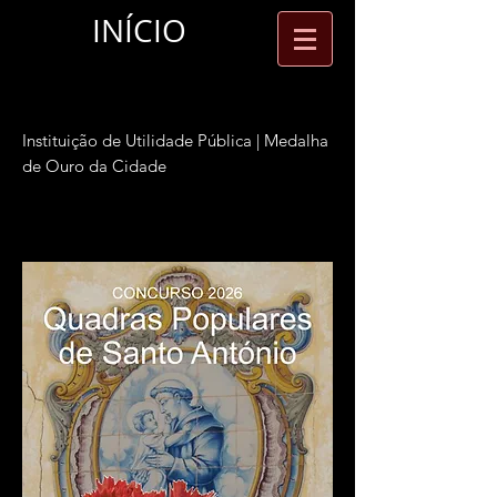
INÍCIO
Grupo Amigos de Lisboa
In
stituição de Utilidade Pública | Medalha
de Ouro da Cidade