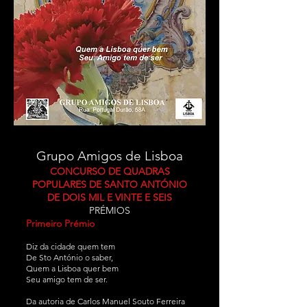
Grupo Amigos de Lisboa
CONCURSO DE QUADRAS
POPULARES DE SANTO ANTÓNIO
DE DOIS MIL E VINTE E SEIS
PRÉMIOS
Primeiro Prémio
Diz da cidade quem tem
De Sto António o saber,
Quem a Lisboa quer bem
Seu amigo tem de ser.
Da autoria de Carlos Manuel Souto Ferreira