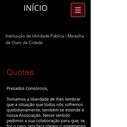
INÍCIO
Grupo Amigos de Lisboa
In
stituição de Utilidade Pública | Medalha
de Ouro da Cidade
Quotas
Prezados Consórcios,
Tomamos a liberdade de lhes lembrar
que a situação que todos nós sofremos
quotidianamente, também se estende à
nossa Associação. Nesse sentido
pedimos a sua colaboração para que, se
for o caso, nos faça chegar o pagamento