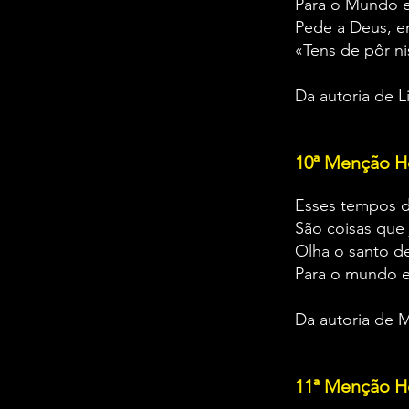
Para o Mundo 
Pede a Deus, 
«Tens de pô
Da autoria de L
10ª Menção H
Esses tempos 
São coisas que 
Olha o santo d
Para o mundo 
Da autoria de M
11ª Menção H