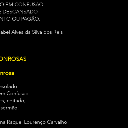
DO EM CONFUSÃO
E DESCANSADO
ANTO OU PAGÃO.
sabel Alves da Silva dos Reis
ONROSAS
nrosa
esolado
em Confusão
s, coitado,
 sermão.
Ana Raquel Lourenço Carvalho