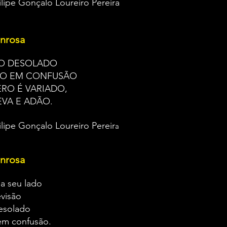
ilipe Gonçalo Loureiro Pereira
nrosa
O DESOLADO
DO EM CONFUSÃO
RO É VARIADO,
VA E ADÃO.
ilipe Gonçalo Loureiro Pereir
a
nrosa
a seu lado
evisão
esolado
o em confusão.