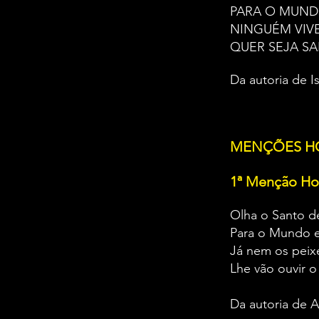
PARA O MUN
NINGUÉM VIV
QUER SEJA S
Da autoria de I
MENÇÕES H
1ª Menção Ho
Olha o Santo d
Para o Mundo 
Já nem os peixe
Lhe vão ouvir o
Da autoria de 