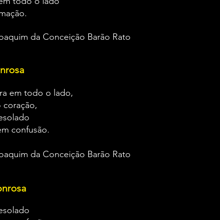
em todo o lado
nimação.
 Joaquim da Conceição Barão Rato
nrosa
ra em todo o lado,
o coração,
esolado
em confusão.
Joaquim da Conceição Barão Rato
onrosa
esolado