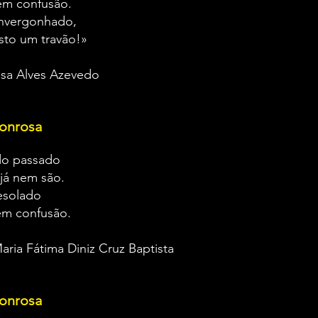
em confusão.
envergonhado,
r nisto um travão!»
isa Alves Azevedo
onrosa
do passado
já nem são.
esolado
em confusão.
aria Fátima Diniz Cruz Baptista
onrosa