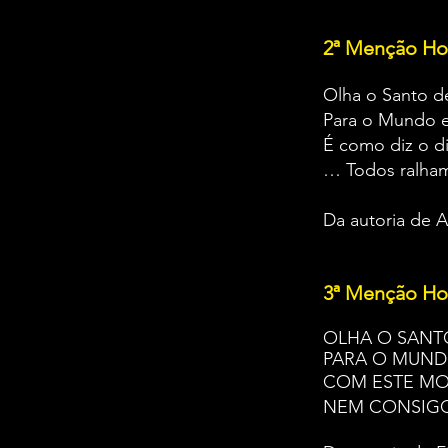
2ª Menção Ho
Olha o Santo d
Para o Mundo 
É como diz o d
… To
Da auto
3ª Menção Ho
OLHA O SANT
PARA O MUN
COM ESTE MO
NEM CONSIG