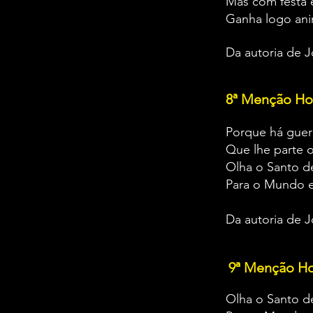
Mas com festa 
Ganha logo a
Da autoria de
8ª Menção Ho
Porque há guer
Que lhe parte 
Olha o Santo d
Para o Mundo 
Da autoria de 
9ª Menção H
Olha o Santo d