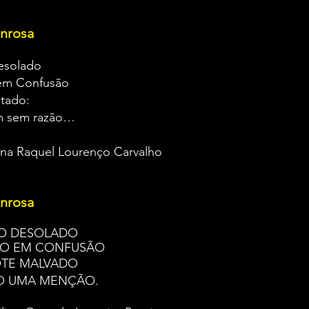
nrosa
esolado
em Confusão
itado:
dos ralham sem ra
ria de Ana Raquel Lourenç
nrosa
O DESOLADO
DO EM CONFUSÃO
TE MALVADO
O UMA MENÇÃO.