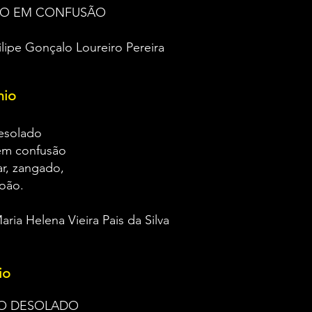
DO EM CONFUSÃO
ilipe Gonçalo Loureiro Pereira
mio
esolado
em confusão
r, zangado,
oão.
aria Helena Vieira Pais da Silva
io
O DESOLADO