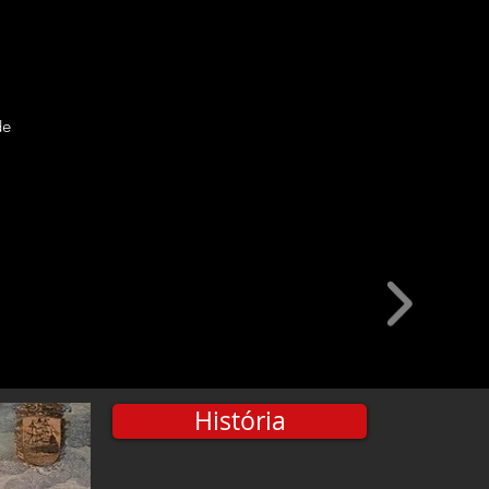
de
História